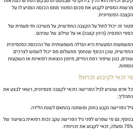
בוע זכויות הוא הליך בירוקרטי שבמסגרתו מבקש הפורש לגמלאות
שות המסים לקבוע את סכום הפטור ממס הכנסה המגיע לו על
צבה הפנסיונית.
ור זה יכול לחול על הקצבה החודשית, על משיכה חד-פעמית של
פי הפנסיה (היוון קצבה) או על שילוב של שניהם.
משמעות המעשית היא הגדלה משמעותית של ההכנסה הפנסיונית
חודשית, שכן הכסף שנחסך מתשלום מס יכול לשמש לצרכים
נים, כגון שיפור רמת החיים, מימון הוצאות רפואיות או השקעות
ספות.
י זכאי לקיבוע זכויות?
 אדם שהגיע לגיל הפרישה וזכאי לקצבה פנסיונית, רשאי לבצע את
תהליך.
ל הפרישה נקבע בחוק ומשתנה בהתאם לשנת הלידה.
וסף, גם מי שפרש לפני גיל הפרישה עקב נכות רפואית בשיעור של
 זכאי לקבוע את זכויותיו.