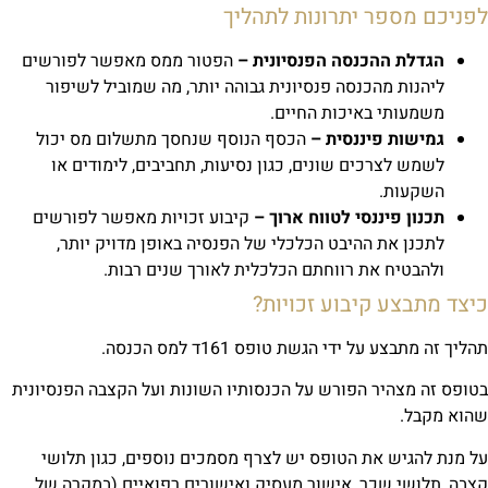
פניכם מספר יתרונות לתהליך
הגדלת ההכנסה הפנסיונית –
הפטור ממס מאפשר לפורשים
ליהנות מהכנסה פנסיונית גבוהה יותר, מה שמוביל לשיפור
משמעותי באיכות החיים.
גמישות פיננסית –
הכסף הנוסף שנחסך מתשלום מס יכול
לשמש לצרכים שונים, כגון נסיעות, תחביבים, לימודים או
השקעות.
תכנון פיננסי לטווח ארוך –
קיבוע זכויות מאפשר לפורשים
לתכנן את ההיבט הכלכלי של הפנסיה באופן מדויק יותר,
ולהבטיח את רווחתם הכלכלית לאורך שנים רבות.
יצד מתבצע קיבוע זכויות?
ליך זה מתבצע על ידי הגשת טופס 161ד למס הכנסה.
ופס זה מצהיר הפורש על הכנסותיו השונות ועל הקצבה הפנסיונית
הוא מקבל.
 מנת להגיש את הטופס יש לצרף מסמכים נוספים, כגון תלושי
בה, תלושי שכר, אישור מעסיק ואישורים רפואיים (במקרה של