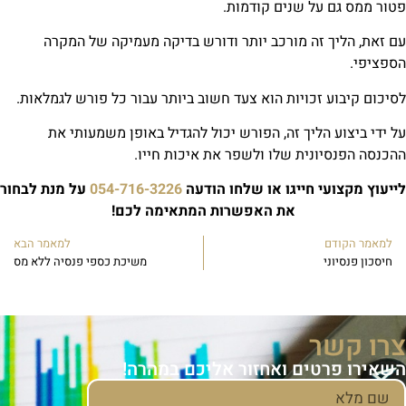
ור ממס גם על שנים קודמות.
 זאת, הליך זה מורכב יותר ודורש בדיקה מעמיקה של המקרה
פציפי.
יכום קיבוע זכויות הוא צעד חשוב ביותר עבור כל פורש לגמלאות.
 ידי ביצוע הליך זה, הפורש יכול להגדיל באופן משמעותי את
כנסה הפנסיונית שלו ולשפר את איכות חייו.
יעוץ מקצועי חייגו או שלחו הודעה
054-716-3226
על מנת לבחור
את האפשרות המתאימה לכם!
למאמר הקודם
למאמר הבא
חיסכון פנסיוני
משיכת כספי פנסיה ללא מס
רו קשר
שאירו פרטים ואחזור אליכם במהרה!