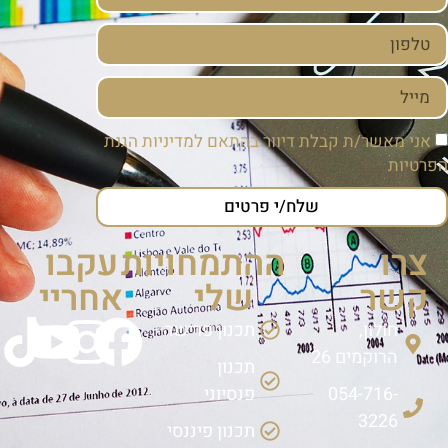
אני מאשר/ת קבלת דיוור בהתאם ל
מדיניות הגנת
פרטיות
שלח/י פרטים
צרו
ההתמחויות
עקבו
קשר
שלי
אחריי
חולון,
תכנון פרישה
הרוקמים 26
תכנון
054-716-
פנסיוני
3226
תכנון פיננסי